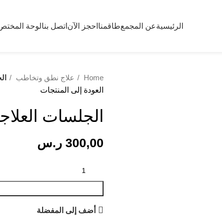
الرئيسية
عن المجمع
طاقمنا
احجز الآن
اتصل بنا
لوحة المختص
Home
علاج نطق وتخاطب
الجلس
العودة إلى المنتجات
الجلسات العلاجيه(waldakroury-1
300,00
ر.س
أضف إلى المفضلة