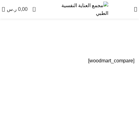
0
0,00
ر.س
مقارنة الخدمات
[woodmart_compare]